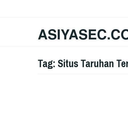
Skip
to
content
ASIYASEC.C
Tag:
Situs Taruhan Te