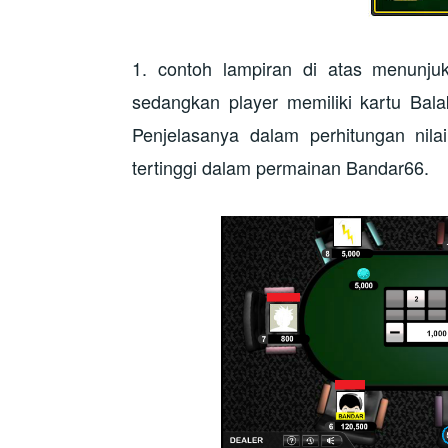
1. contoh lampiran di atas menunjuk
sedangkan player memiliki kartu Bal
Penjelasanya dalam perhitungan nila
tertinggi dalam permainan Bandar66.