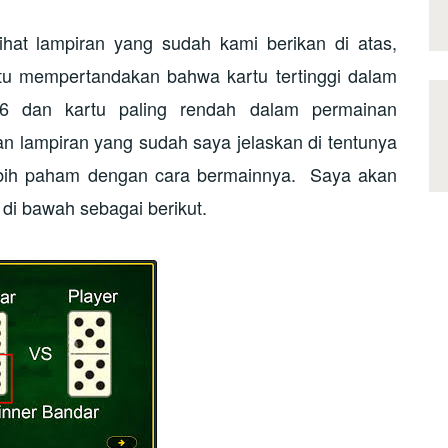
at lampiran yang sudah kami berikan di atas,
 itu mempertandakan bahwa kartu tertinggi dalam
6 dan kartu paling rendah dalam permainan
an lampiran yang sudah saya jelaskan di tentunya
ebih paham dengan cara bermainnya. Saya akan
i bawah sebagai berikut.