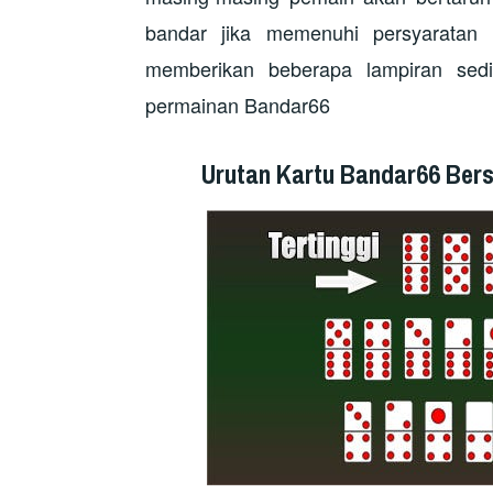
bandar jika memenuhi persyaratan 
memberikan beberapa lampiran sedik
permainan Bandar66
Urutan Kartu Bandar66 Bers