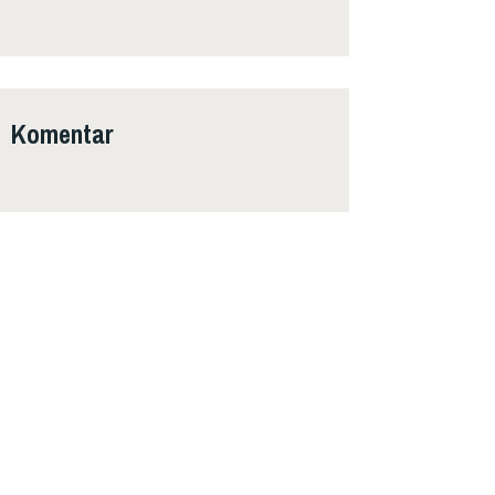
Komentar