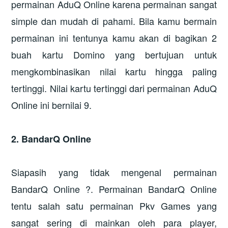
permainan AduQ Online karena permainan sangat
simple dan mudah di pahami. Bila kamu bermain
permainan ini tentunya kamu akan di bagikan 2
buah kartu Domino yang bertujuan untuk
mengkombinasikan nilai kartu hingga paling
tertinggi. Nilai kartu tertinggi dari permainan AduQ
Online ini bernilai 9.
2. BandarQ Online
Siapasih yang tidak mengenal permainan
BandarQ Online ?. Permainan BandarQ Online
tentu salah satu permainan Pkv Games yang
sangat sering di mainkan oleh para player,